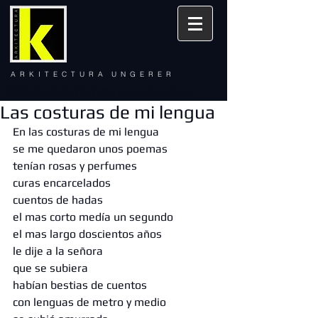
A R K I T E C T U R A U N G E R E R
PREMIO ARQUITECTURA NACIONAL 2021
Las costuras de mi lengua
En las costuras de mi lengua 
se me quedaron unos poemas 
tenían rosas y perfumes
curas encarcelados 
cuentos de hadas 
el mas corto medía un segundo 
el mas largo doscientos años 
le dije a la señora 
que se subiera 
habían bestias de cuentos 
con lenguas de metro y medio 