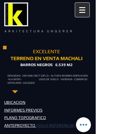
A R K I T E C T U R A U N G E R E R
PREMIO ARQUITECTURA NACIONAL 2021
​EXCELENTE
TERRENO EN VENTA MACHALI
BARROS NEGROS 6.539 M2
DENSIDAD: 240 HAB/HECT (DFL2) - ALTURA MAXIMA EDIFICACION
14,4 MTRS- USOS DE SUELO: VIVIENDA- COMERCIO-
HOTELERIA- COLEGIOS
UBICACION
INFORMES PREVIOS
PLANO TOPOGRAFICO
ANTEPROYECTO
(SOLO REFERENCIA)