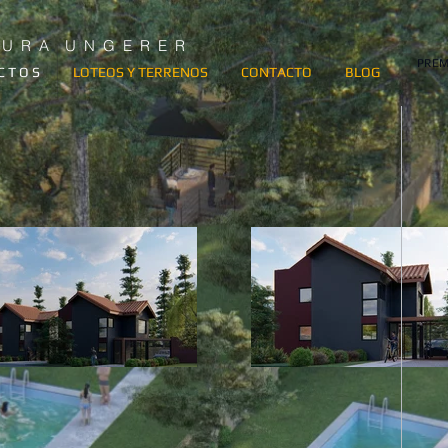
T U R A U N G E R E R
PREM
C T O S
LOTEOS Y TERRENOS
CONTACTO
BLOG