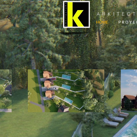
A R K I T E C 
HOME
P R O Y E 