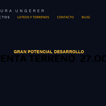
T U R A U N G E R E R
PREM
C T O S
LOTEOS Y TERRENOS
CONTACTO
BLOG
SAN DAMIAN DEL ESTE
GRAN POTENCIAL DESARROLLO
VENTA TERRENO 27.