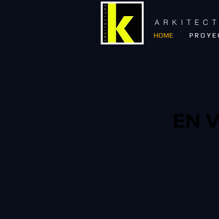
A R K I T E C 
HOME
P R O Y E 
EN 