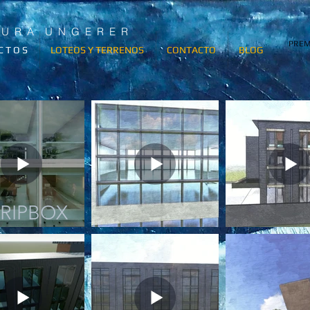
T U R A U N G E R E R
PREM
C T O S
LOTEOS Y TERRENOS
CONTACTO
BLOG
TRIPBOX