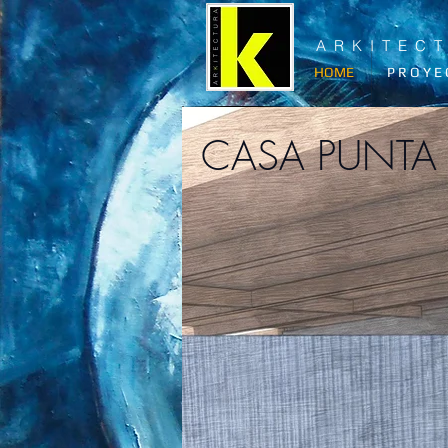
A R K I T E C 
HOME
P R O Y E 
CASA PUNT