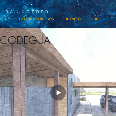
T U R A U N G E R E R
PREM
C T O S
LOTEOS Y TERRENOS
CONTACTO
BLOG
A CODEGUA