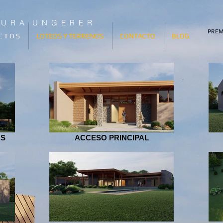
T U R A U N G E R E R
PREM
C T O S
LOTEOS Y TERRENOS
CONTACTO
BLOG
OS
ACCESO PRINCIPAL