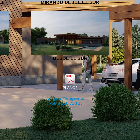
OS
MIRANDO DESDE EL SUR
DESDE EL SUR
PLANOS
ungerer@ungerer.cl
+56 9 560 700 37