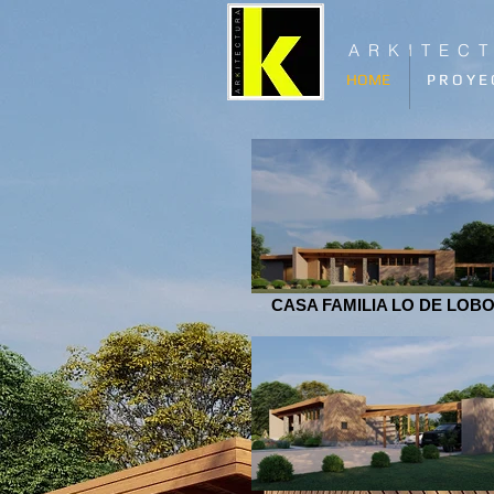
A R K I T E C 
HOME
P R O Y E 
CASA FAMILIA LO DE LOB