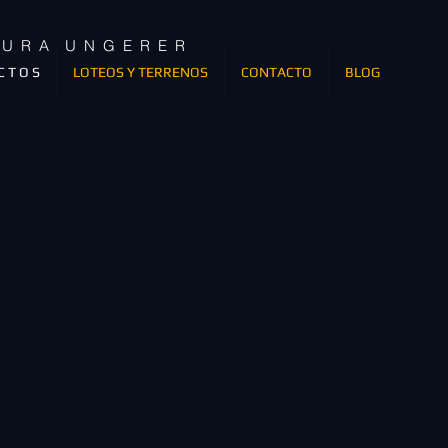
T U R A U N G E R E R
PREM
C T O S
LOTEOS Y TERRENOS
CONTACTO
BLOG