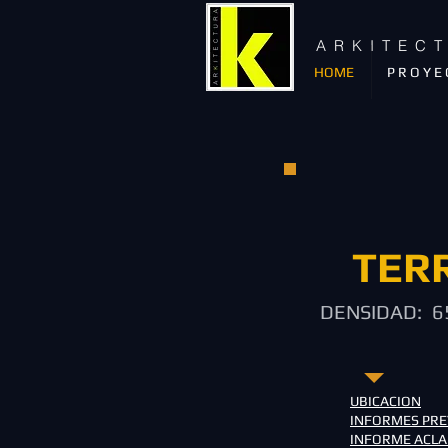
A R K I T E C 
HOME
P R O Y E 
TER
DENSIDAD: 
UBICACION
INFORMES PRE
INFORME ACLA