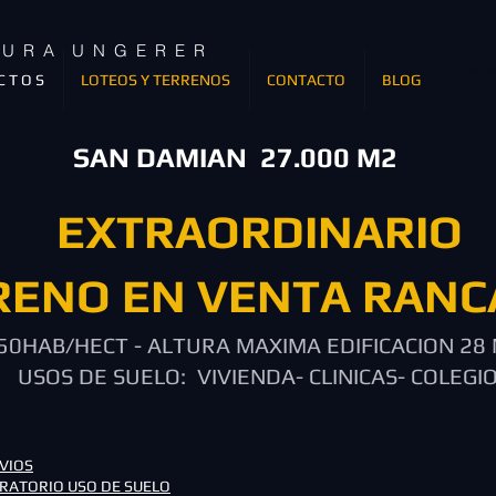
T U R A U N G E R E R
PREM
C T O S
LOTEOS Y TERRENOS
CONTACTO
BLOG
SAN DAMIAN 27.000 M2
EXTRAORDINARIO
RENO EN VENTA RAN
650HAB/HECT - ALTURA MAXIMA EDIFICA
USOS DE SUELO: VIVIENDA- CLINICAS- COLEGI
VIOS
RATORIO USO DE SUELO