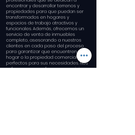
profesionales que se dedican a
encontrar y desarrollar terrenos y
propiedades para que puedan ser
transformados en hogares y
espacios de trabajo atractivos y
funcionales. Además, ofrecemos un
servicio de venta de inmuebles
completo, asesorando a nuestros
clientes en cada paso del proceso
para garantizar que encuentren el
hogar o la propiedad comercial
perfectos para sus necesidades. Nos
esforzamos por ofrecer un servicio
personalizado y de alta calidad a
cada uno de nuestros clientes.
Mas Información:
ungerer@ungerer.c
l
ungerer@ungerer.cl