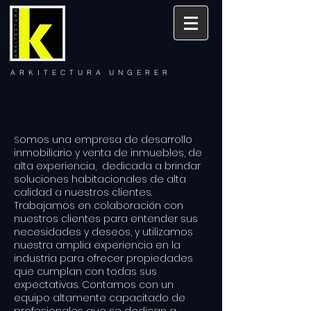
A R K I T E C T U R A U N G E R E R
PREMIO ARQUITECTURA NACIONAL 2021
CASAS Y TERRENOS
omos una empresa de desarrollo
S
inmobiliario y venta de inmuebles
, de
alta experiencia,
dedicada a brindar
soluciones habitacionales de alta
calidad a nuestros clientes.
Trabajamos en colaboración con
nuestros clientes para entender sus
necesidades y deseos, y utilizamos
nuestra amplia experiencia en la
industria para ofrecer propiedades
que cumplan con todas sus
expectativas. Contamos con un
equipo altamente capacitado de