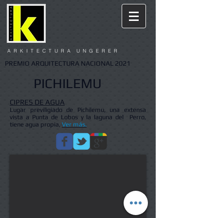
A R K I T E C T U R A U N G E R E R
PREMIO ARQUITECTURA NACIONAL 2021
PICHILEMU
CIPRES DE AGUA
Lugar previligiado de Pichilemu, una extensa
vista a Punta de Lobos y la laguna del Perro,
tiene agua propia,
Ver más.