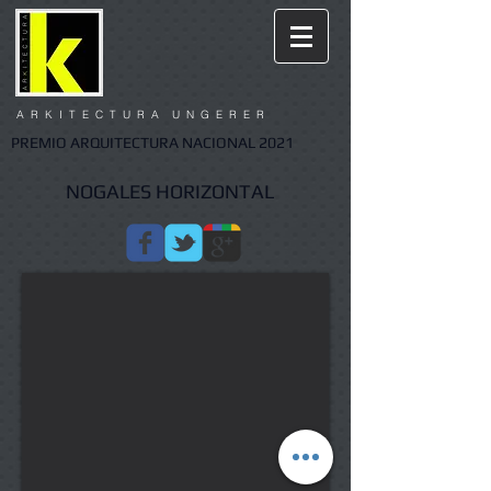
A R K I T E C T U R A U N G E R E R
PREMIO ARQUITECTURA NACIONAL 2021
NOGALES HORIZONTAL