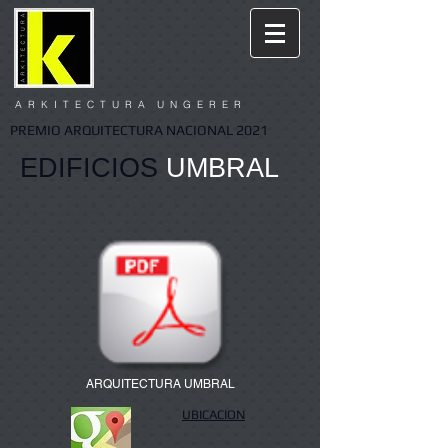
A R K I T E C T U R A U N G E R E R
PREMIO ARQUITECTURA NACIONAL 2021
EDIFICIOS
UMBRAL
ARQUITECTURA UMBRAL
UBICACION