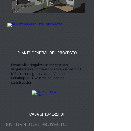
PLANTA GENERAL DEL PROYECTO
Casas Alto Nogales, contienen una
arquitecrtura contemporanea, dedse 140
M2, con una gran vista al Valle del
Cacahapoal. Exelente calidad de
construcción
CASA SITIO 4E-2.PDF
ENTORNO DEL PROYECTO