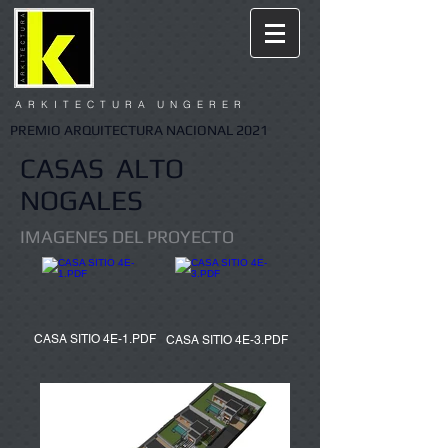
A R K I T E C T U R A U N G E R E R
PREMIO ARQUITECTURA NACIONAL 2021
CASAS ALTO
NOGALES
IMAGENES DEL PROYECTO
CASA SITIO 4E-1.PDF
CASA SITIO 4E-3.PDF